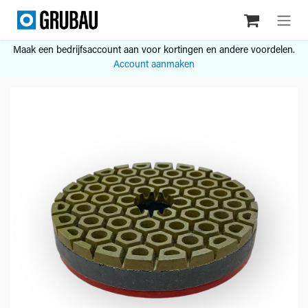
Overslaan naar inhoud
Maak een bedrijfsaccount aan voor kortingen en andere voordelen.
Account aanmaken