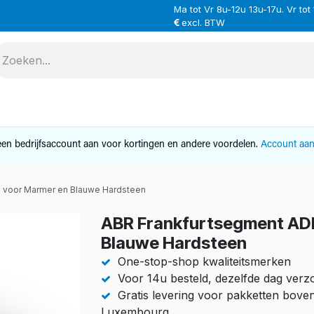
Ma tot Vr 8u-12u 13u-17u. Vr tot
excl. BTW
VERHUUR
SERVICE
OVER ONS
CONTAC
en bedrijfsaccount aan voor kortingen en andere voordelen.
Account aa
 voor Marmer en Blauwe Hardsteen
ABR Frankfurtsegment AD
Blauwe Hardsteen
One-stop-shop kwaliteitsmerken
Voor 14u besteld, dezelfde dag ver
Gratis levering voor pakketten bove
Luxembourg