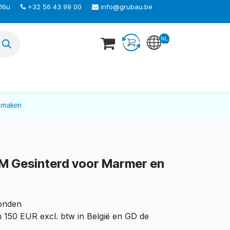
 16u
+32 56 43 99 00
info@grubau.be
NL
TEER ONS
nmaken
M Gesinterd voor Marmer en
zonden
n 150 EUR excl. btw in België en GD de