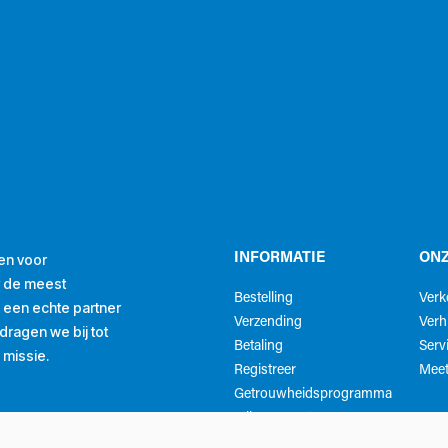
en voor
INFORMATIE
ONZ
r de meest
Bestelling
Ver
ls een echte partner
Verzending
Verh
ragen we bij tot
Betaling
Serv
 missie.
Registreer
Meet
Getrouwheidsprogramma
Mijn account