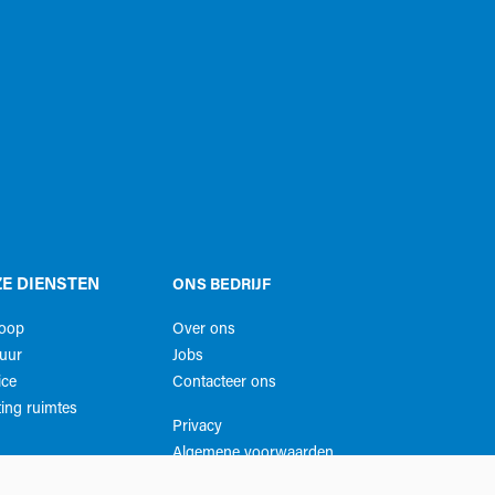
E DIENSTEN
ONS BEDRIJF
koop
Over ons
uur
Jobs
ice
Contacteer ons
ing ruimtes
Privacy
Algemene voorwaarden​