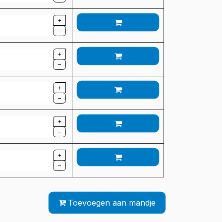
+
–
+
–
+
–
+
–
+
–
Toevoegen aan mandje