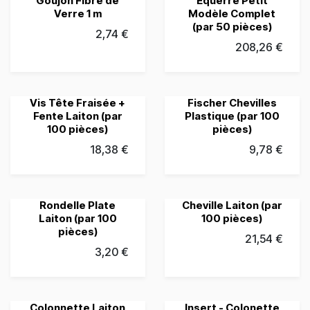
Goujon Fibre de
Equerre Petit
Verre 1 m
Modèle Complet
(par 50 pièces)
2,74
€
208,26
€
Vis Tête Fraisée +
Fischer Chevilles
Fente Laiton (par
Plastique (par 100
100 pièces)
pièces)
18,38
€
9,78
€
Rondelle Plate
Cheville Laiton (par
Laiton (par 100
100 pièces)
pièces)
21,54
€
3,20
€
Colonnette Laiton
Insert - Colonette