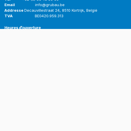
Email
info@grubau.be
Addresse
​Decauvillestraat 24, 8510 Kortrijk, België
TVA
BE
0420.959.313
Heures d'ouverture
Lundi
​8h-12h 13h-17h
Mardi
​8h-12h 13h-17h
Mercredi
​​8h-12h 13h-17h
Jeudi
​8h-12h 13h-17h
Vendredi
​​8h-12h 13h-16h