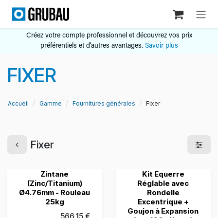
Se rendre au contenu
Créez votre compte professionnel et découvrez vos prix
préférentiels et d'autres avantages.
Savoir plus
FIXER
Accueil
Gamme
Fournitures générales
Fixer
Fixer
Zintane
Kit Equerre
(Zinc/Titanium)
Réglable avec
Ø4.76mm - Rouleau
Rondelle
25kg
Excentrique +
Goujon à Expansion
566,15
€