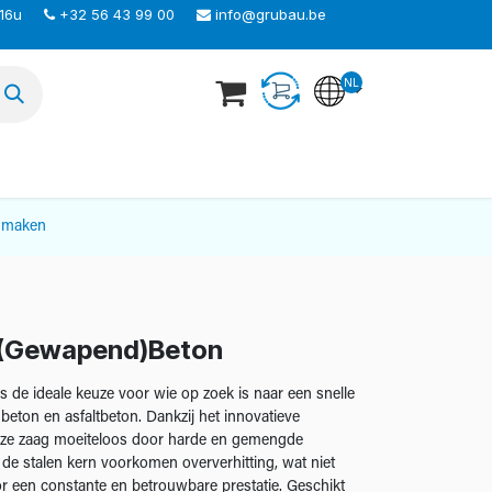
 16u
+32 56 43 99 00
info@grubau.be
NL
TEER ONS
nmaken
 (Gewapend)Beton
de ideale keuze voor wie op zoek is naar een snelle
beton en asfaltbeton. Dankzij het innovatieve
eze zaag moeiteloos door harde en gemengde
n de stalen kern voorkomen oververhitting, wat niet
or een constante en betrouwbare prestatie. Geschikt