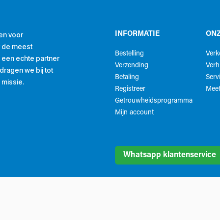
en voor
INFORMATIE
ONZ
r de meest
Bestelling
Ver
ls een echte partner
Verzending
Verh
ragen we bij tot
Betaling
Serv
 missie.
Registreer
Meet
Getrouwheidsprogramma
Mijn account
Whatsapp klantenservice