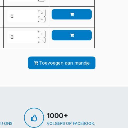
+
–
+
–
Toevoegen aan mandje
1000+
IJ ONS
VOLGERS OP FACEBOOK,