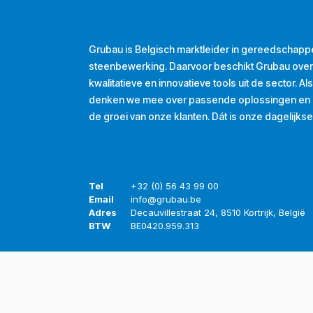
Grubau is Belgisch marktleider in gereedschapp
steenbewerking. Daarvoor beschikt Grubau ove
kwalitatieve en innovatieve tools uit de sector. A
denken we mee over passende oplossingen en d
de groei van onze klanten. Dát is onze dagelijkse
Tel
+32 (0) 56 43 99 00
Email
info@grubau.be
Adres
Decauvillestraat 24, 8510 Kortrijk, België
BTW
BE
0420.959.313
Openingsuren
Maandag
8u-12u
13u-17u
Dinsdag
8u-12u
13u-17u
Woensdag
8u-12u
13u-17u
Donderdag
8u-12u
13u-17u