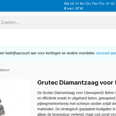
Ma tot Vr 8u-12u 13u-17u. Vr tot
excl. BTW
VERHUUR
SERVICE
OVER ONS
CONTAC
en bedrijfsaccount aan voor kortingen en andere voordelen.
Account aa
)Beton
Grutec Diamantzaag voor
De Grutec Diamantzaag voor (Gewapend) Beton is 
en efficiënte snede in uitgehard beton, gewapend 
pijlsegmentontwerp met scherpe randen snijdt d
materialen. De strategisch geplaatste koelgaten i
alleen de levensduur verlengt, maar ook zorgt vo