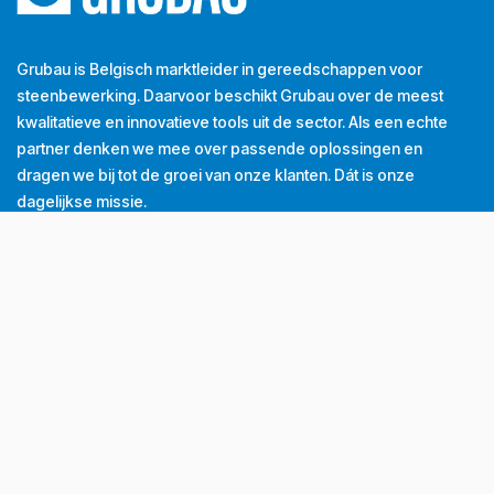
Grubau is Belgisch marktleider in gereedschappen voor
steenbewerking. Daarvoor beschikt Grubau over de meest
kwalitatieve en innovatieve tools uit de sector. Als een echte
partner denken we mee over passende oplossingen en
dragen we bij tot de groei van onze klanten. Dát is onze
dagelijkse missie.
Tel
+32 (0) 56 43 99 00
Email
info@grubau.be
Adres
Decauvillestraat 24, 8510 Kortrijk, België
BTW
BE
0420.959.313
Openingsuren
Maandag
8u-12u
13u-17u
Dinsdag
8u-12u
13u-17u
Woensdag
8u-12u
13u-17u
Donderdag
8u-12u
13u-17u
Vrijdag
8u-12u
13u-16u