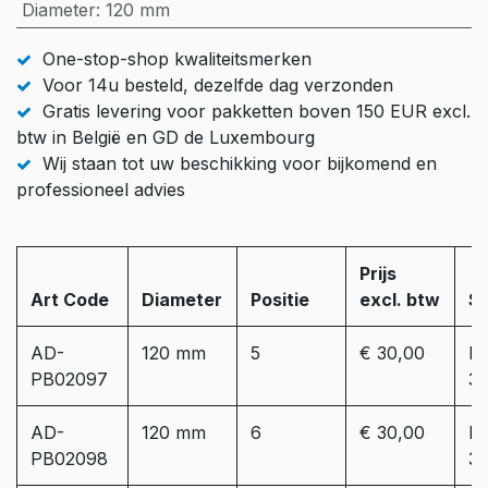
Diameter
:
120 mm
One-stop-shop kwaliteitsmerken
Voor 14u besteld, dezelfde dag verzonden
Gratis levering voor pakketten boven 150 EUR excl.
btw in België en GD de Luxembourg
Wij staan tot uw beschikking voor bijkomend en
professioneel advies
Prijs
Art Code
Diameter
Positie
excl. btw
S
AD-
120 mm
5
€ 30,00
Le
PB02097
3
AD-
120 mm
6
€ 30,00
Le
PB02098
3