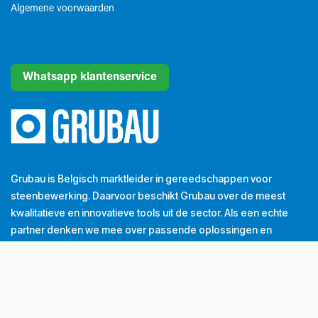
Algemene voorwaarden​
Whatsapp klantenservice
Grubau is Belgisch marktleider in gereedschappen voor
steenbewerking. Daarvoor beschikt Grubau over de meest
kwalitatieve en innovatieve tools uit de sector. Als een echte
partner denken we mee over passende oplossingen en
dragen we bij tot de groei van onze klanten. Dát is onze
dagelijkse missie.
Tel
+32 (0) 56 43 99 00
Email
info@grubau.be