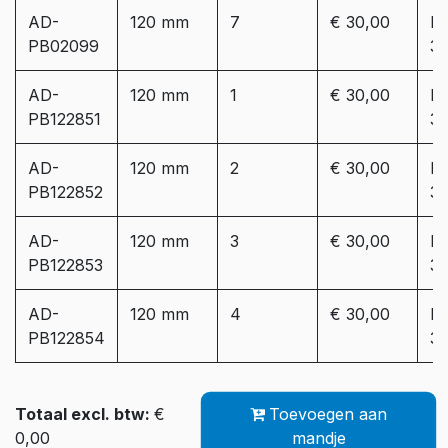
AD-
120 mm
7
€ 30,00
Le
PB02099
3
AD-
120 mm
1
€ 30,00
Le
PB122851
3
AD-
120 mm
2
€ 30,00
Le
PB122852
3
AD-
120 mm
3
€ 30,00
Le
PB122853
3
AD-
120 mm
4
€ 30,00
Le
PB122854
3
Totaal excl. btw:
€
Toevoegen aan
0,00
mandje