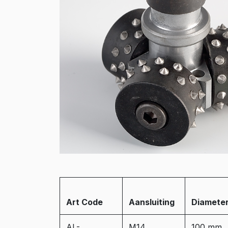
Art Code
Aansluiting
Diamete
AL-
M14
100 mm