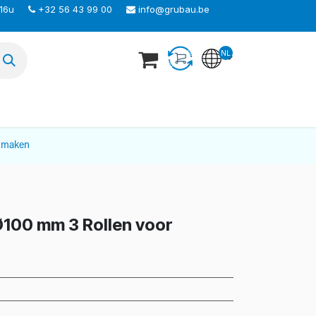
 16u
+32 56 43 99 00
info@grubau.be
NL
TEER ONS
nmaken
100 mm 3 Rollen voor