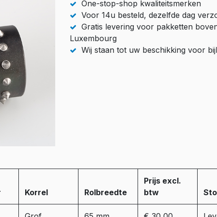
One-stop-shop kwaliteitsmerken
Voor 14u besteld, dezelfde dag ver
Gratis levering voor pakketten bove
Luxembourg
Wij staan tot uw beschikking voor b
Prijs excl.
r
Korrel
Rolbreedte
btw
St
Grof
65 mm
€ 30,00
Leve