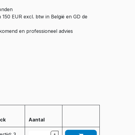
zonden
n 150 EUR excl. btw in België en GD de
ijkomend en professioneel advies
ock
Aantal
rtijd: 3
+