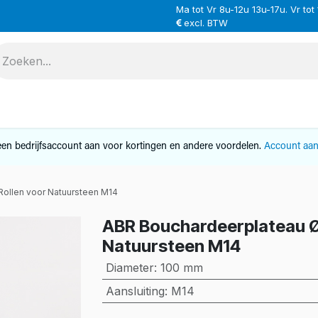
Ma tot Vr 8u-12u 13u-17u. Vr tot
excl. BTW
VERHUUR
SERVICE
OVER ONS
CONTAC
en bedrijfsaccount aan voor kortingen en andere voordelen.
Account aa
ollen voor Natuursteen M14
ABR Bouchardeerplateau Ø
Natuursteen M14
Diameter
:
100 mm
Aansluiting
:
M14