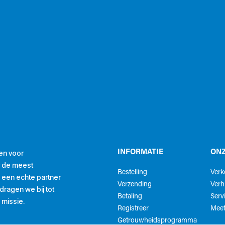
en voor
INFORMATIE
ONZ
r de meest
Bestelling
Ver
ls een echte partner
Verzending
Verh
ragen we bij tot
Betaling
Serv
 missie.
Registreer
Meet
Getrouwheidsprogramma